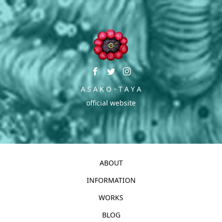
A S A K O・T A Y A
official website
ABOUT
INFORMATION
WORKS
BLOG