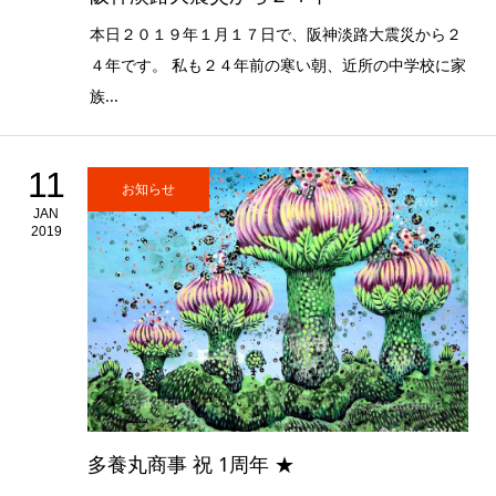
本日２０１９年１月１７日で、阪神淡路大震災から２
４年です。 私も２４年前の寒い朝、近所の中学校に家
族...
11
お知らせ
JAN
2019
多養丸商事 祝 1周年 ★